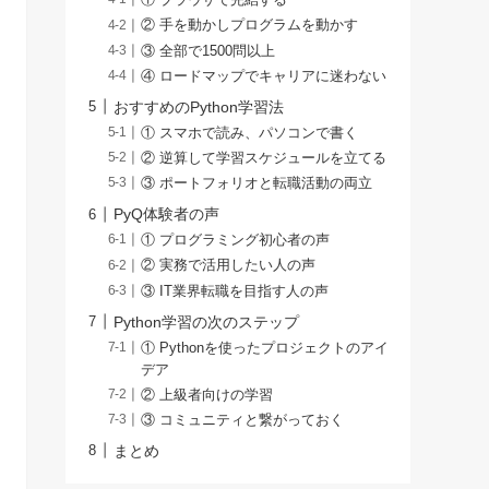
① ブラウザで完結する
② 手を動かしプログラムを動かす
③ 全部で1500問以上
④ ロードマップでキャリアに迷わない
おすすめのPython学習法
① スマホで読み、パソコンで書く
② 逆算して学習スケジュールを立てる
③ ポートフォリオと転職活動の両立
PyQ体験者の声
① プログラミング初心者の声
② 実務で活用したい人の声
③ IT業界転職を目指す人の声
Python学習の次のステップ
① Pythonを使ったプロジェクトのアイ
デア
② 上級者向けの学習
③ コミュニティと繋がっておく
まとめ