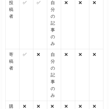
投
✅
✅
自
❌
❌
❌
稿
分
者
の
記
事
の
み
寄
✅
❌
自
❌
❌
❌
稿
分
者
の
記
事
の
み
購
❌
❌
❌
❌
❌
❌