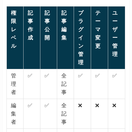
権
記
記
記
プ
テ
ユ
限
事
事
事
ラ
ー
ー
レ
作
公
編
グ
マ
ザ
ベ
成
開
集
イ
変
ー
ル
ン
更
管
管
理
理
管
✅
✅
全
✅
✅
✅
理
記
者
事
編
✅
✅
全
❌
❌
❌
集
記
者
事